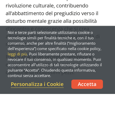
rivoluzione culturale, contribuendo
all’abbattimento del pregiudizio verso il
disturbo mentale grazie alla possibilità
d’incontro e conoscenza che si crea
Noi e terze parti selezionate utilizziamo cookie o
all’interno della casa e della comunità di
tecnologie simili per finalità tecniche e, con il tuo
consenso, anche per altre finalità (“miglioramento
riferimento.
dell'esperienza”) come specificato nella cookie policy,
leggi di più
. Puoi liberamente prestare, rifiutare o
P.R.I.S.M.A. è un progetto semplice e
revocare il tuo consenso, in qualsiasi momento. Puoi
complesso allo stesso tempo, e si
acconsentire all’utilizzo di tali tecnologie utilizzando il
pulsante “Accetta”. Chiudendo questa informativa,
compone di moltissimi pezzi.
continui senza accettare.
Personalizza i Cookie
Accetta
Per metterli insieme abbiamo
bisogno anche di te!