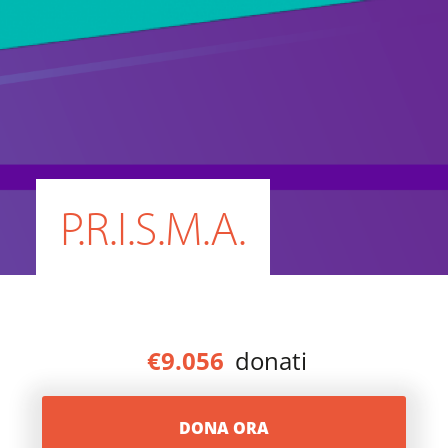
P.R.I.S.M.A.
€9.056
donati
DONA ORA